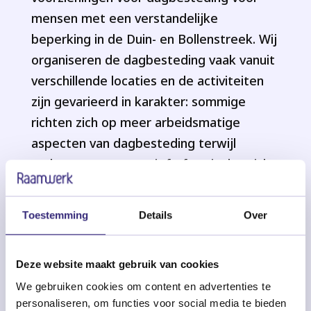
mensen met een verstandelijke
beperking in de Duin- en Bollenstreek. Wij
organiseren de dagbesteding vaak vanuit
verschillende locaties en de activiteiten
zijn gevarieerd in karakter: sommige
richten zich op meer arbeidsmatige
aspecten van dagbesteding terwijl
andere meer recreatief of sociaal gericht
zijn.
Toestemming
Details
Over
Op onze pagina over dagbesteding vind je
meer informatie over de mogelijkheden,
en ook een overzichtskaartje met
Deze website maakt gebruik van cookies
locaties en activiteiten.
We gebruiken cookies om content en advertenties te
personaliseren, om functies voor social media te bieden