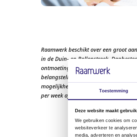
Raamwerk beschikt over een groot aan
in de Duin- en Bollenstreek. Dagbested
ontmoeting, persoonlijke ontwikkelin
belangstelling zoveel mogelijk aan te l
mogelijkheden van de cliënt. Het is mo
Toestemming
per week af te nemen.
Deze website maakt gebruik
We gebruiken cookies om cont
websiteverkeer te analyseren
media, adverteren en analys