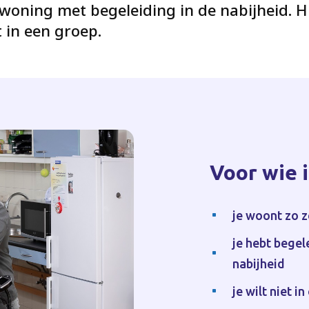
woning met begeleiding in de nabijheid. Hi
t in een groep.
Voor wie i
je woont zo z
^
je hebt begel
^
nabijheid
je wilt niet 
^