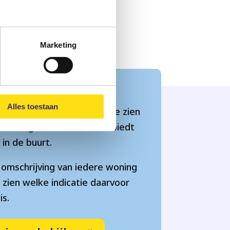
Marketing
zicht woningen
Alles toestaan
op ‘Woningen bekijken’ om te zien
 woningen Raamwerk aanbiedt
u in de buurt.
e omschrijving van iedere woning
 zien welke indicatie daarvoor
is.