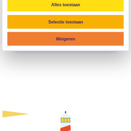
Alles toestaan
Selectie toestaan
Kinderen
Weigeren