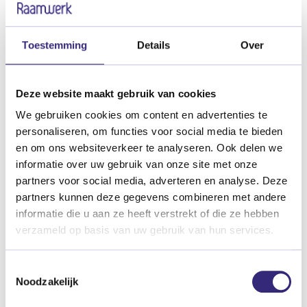
die uitstaan.
Toestemming
Details
Over
Praktische zaken
Deze website maakt gebruik van cookies
Hoeveel tijd ben ik ongeveer kwijt aan
We gebruiken cookies om content en advertenties te
vrijwillige inzet?
personaliseren, om functies voor social media te bieden
en om ons websiteverkeer te analyseren. Ook delen we
Dat is helemaal afhankelijk van de tijd die
informatie over uw gebruik van onze site met onze
jij er zelf in wilt en kunt investeren en het
partners voor social media, adverteren en analyse. Deze
soort vrijwillige inzet dat je wilt doen. We
partners kunnen deze gegevens combineren met andere
stemmen graag met jou af wat voor jou
informatie die u aan ze heeft verstrekt of die ze hebben
verzameld op basis van uw gebruik van hun services.
werkt.
Toestemmingsselectie
Kan ik me ook inzetten op basis van
Noodzakelijk
maatschappelijke stage of