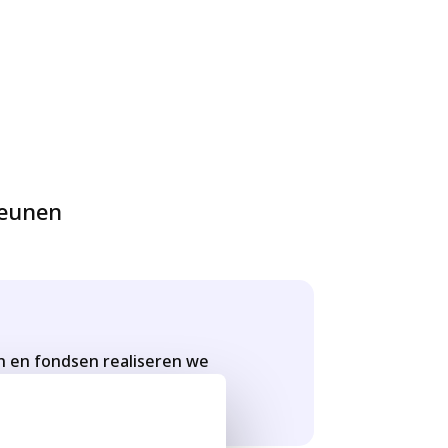
teunen
 en fondsen realiseren we
jvend waarde toevoegen.