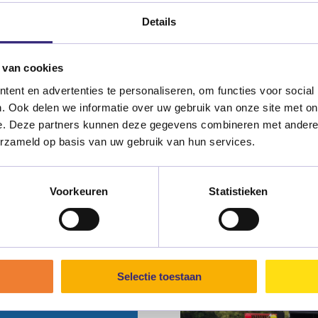
Details
MVO-partnership
 van cookies
ent en advertenties te personaliseren, om functies voor social
rumenten of
Werk samen met Raam
. Ook delen we informatie over uw gebruik van onze site met on
zelfstandiger en gel
e. Deze partners kunnen deze gegevens combineren met andere i
erzameld op basis van uw gebruik van hun services.
Voorkeuren
Statistieken
?
 zien dat jouw
ie en welzijn.
Selectie toestaan
ngen versterken