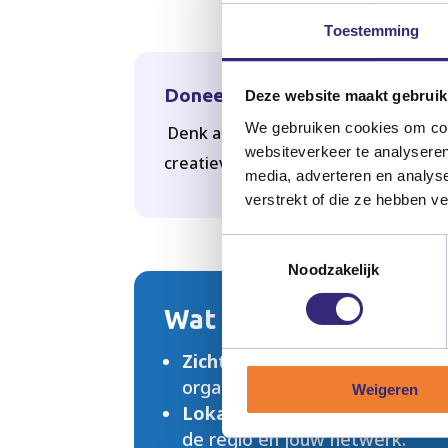
Toestemming
Doneer materialen of middelen
Deze website maakt gebruik
We gebruiken cookies om cont
Denk aan sportkleding, muziekinst
websiteverkeer te analyseren
creatieve materialen.
media, adverteren en analys
verstrekt of die ze hebben v
Toestemmingsselectie
Noodzakelijk
Wat levert het jou op
Zichtbare betrokkenheid:
Laat
organisatie bijdraagt aan inclus
Weigeren
Lokale verbinding:
Samenwerki
de regio en jouw netwerk.