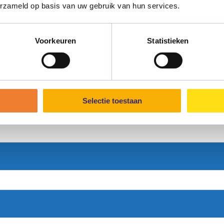
erzameld op basis van uw gebruik van hun services.
r deze woning?
ia het onderstaande formulier
Voorkeuren
Statistieken
Achternaam
Selectie toestaan