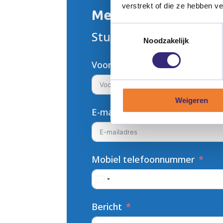
verstrekt of die ze hebben v
Meer informatie ove
Toestemmingsselectie
Stuur ons een bericht v
Noodzakelijk
Voornaam
Weigeren
E-mailadres
Mobiel telefoonnummer
Bericht