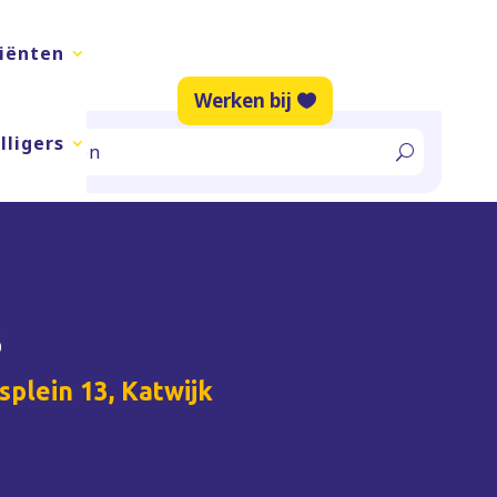
liënten
Werken bij
lligers
3
plein 13, Katwijk