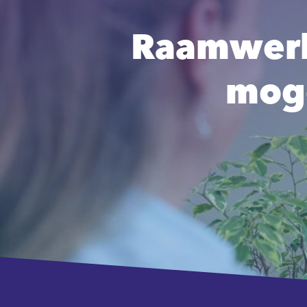
Raamwerk
moge