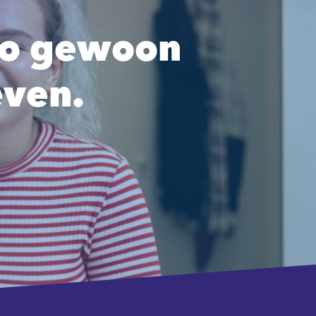
zo gewoon
even.