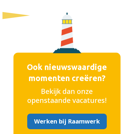
Ook nieuwswaardige
momenten creëren?
Bekijk dan onze
openstaande vacatures!
Werken bij Raamwerk